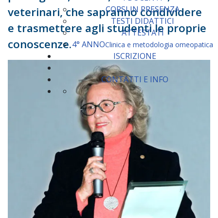
CORSI IN PRESENZA
veterinari, che sapranno condividere
TESTI DIDATTICI
e trasmettere agli studenti le proprie
ATTESTATI
conoscenze.
4° ANNO
Clinica e metodologia omeopatica
ISCRIZIONE
CONTATTI E INFO