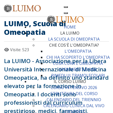
LUIMO, Scuola di
HOME
Omeopatia
LA LUIMO
LA SCUOLA DI OMEOPATIA
CHE COS'È L'OMEOPATIA?
Dettagli
Visite: 523
L'OMEOPATIA
CHI HA SCOPERTO L'OMEOPATIA
La LUIMO - Associazione per la Libera
COSA CURA L'OMEOPATIA
Università Internazionale di Medicina
SPERIMENTAZIONE
RIMEDI ULTRAMOLECOLARI
Omeopatica, ha definito uno standard
IL CORSO LUIMO
elevato per la formazione in
CORSO INTENSIVO 2026
Omeopatia. I docenti sono
STRUTTURA DEL CORSO
CALENDARIO DEL TRIENNIO
professionisti dal curriculum
CALENDARIO CLINICA DAL VIVO
prestigioso, medici, farmacisti,
I DOCENTI