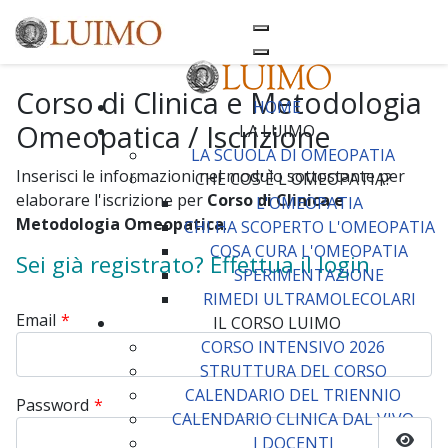
Corso di Clinica e Metodologia
HOME
Omeopatica / Iscrizione
LA LUIMO
LA SCUOLA DI OMEOPATIA
Inserisci le informazioni nel modulo sottostante per
CHE COS'È L'OMEOPATIA?
elaborare l'iscrizione per
Corso di Clinica e
L'OMEOPATIA
Metodologia Omeopatica
.
CHI HA SCOPERTO L'OMEOPATIA
COSA CURA L'OMEOPATIA
Sei già registrato? Effettua il login
SPERIMENTAZIONE
RIMEDI ULTRAMOLECOLARI
Email
*
IL CORSO LUIMO
CORSO INTENSIVO 2026
STRUTTURA DEL CORSO
CALENDARIO DEL TRIENNIO
Password
*
CALENDARIO CLINICA DAL VIVO
I DOCENTI