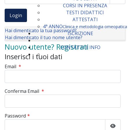
Mostr
CORSI IN PRESENZA
TESTI DIDATTICI
ATTESTATI
4° ANNO
Clinica e metodologia omeopatica
Hai dimenticato la tua password?
ISCRIZIONE
Hai dimenticato il tuo nome utente?
Nuovo utente? Registrati
CONTATTI E INFO
Inserisci i tuoi dati
Email
*
Conferma Email
*
Password
*