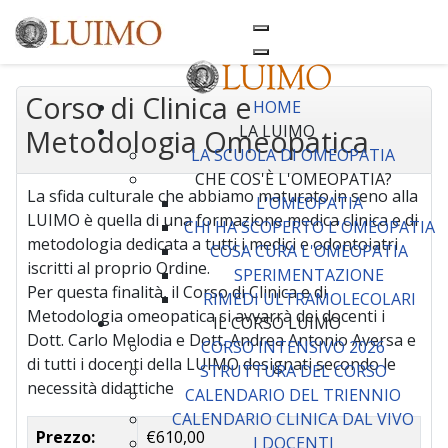
Corso di Clinica e
HOME
LA LUIMO
Metodologia Omeopatica
LA SCUOLA DI OMEOPATIA
CHE COS'È L'OMEOPATIA?
La sfida culturale che abbiamo maturato in seno alla
L'OMEOPATIA
LUIMO è quella di una formazione medica clinica e di
CHI HA SCOPERTO L'OMEOPATIA
metodologia dedicata a tutti i medici e odontoiatri
COSA CURA L'OMEOPATIA
iscritti al proprio Ordine.
SPERIMENTAZIONE
Per questa finalità, il Corso di Clinica e di
RIMEDI ULTRAMOLECOLARI
Metodologia omeopatica si avvarrà dei docenti i
IL CORSO LUIMO
Dott. Carlo Melodia e Dott. Andrea Antonio Aversa e
CORSO INTENSIVO 2026
di tutti i docenti della LUIMO designati secondo le
STRUTTURA DEL CORSO
necessità didattiche
CALENDARIO DEL TRIENNIO
CALENDARIO CLINICA DAL VIVO
Prezzo:
€610,00
I DOCENTI